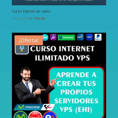
Curso Edicion de video
S/
200.00
S/
100.00
¡Oferta!