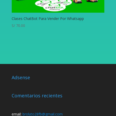
Clases ChatBot Para Vender Por Whatsapp
S/
70.00
Adsense
Comentarios recientes
email:
brolyto28fb@gmail.com