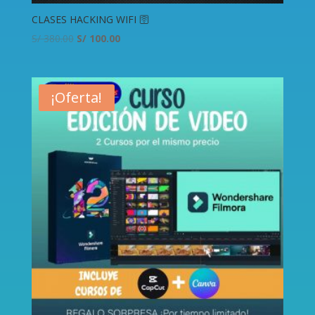
CLASES HACKING WIFI 🛜
S/
380.00
S/
100.00
¡Oferta!