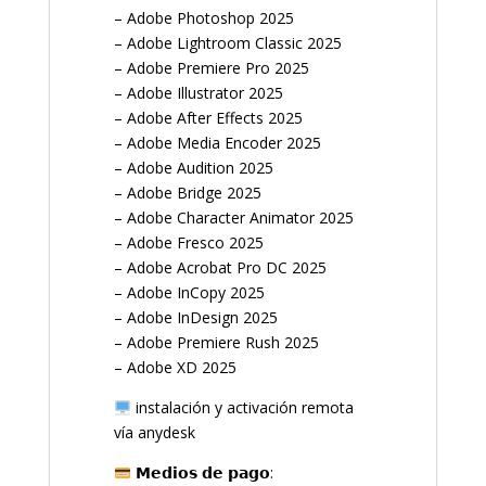
– Adobe Photoshop 2025
– Adobe Lightroom Classic 2025
– Adobe Premiere Pro 2025
– Adobe Illustrator 2025
– Adobe After Effects 2025
– Adobe Media Encoder 2025
– Adobe Audition 2025
– Adobe Bridge 2025
– Adobe Character Animator 2025
– Adobe Fresco 2025
– Adobe Acrobat Pro DC 2025
– Adobe InCopy 2025
– Adobe InDesign 2025
– Adobe Premiere Rush 2025
– Adobe XD 2025
instalación y activación remota
vía anydesk
𝗠𝗲𝗱𝗶𝗼𝘀 𝗱𝗲 𝗽𝗮𝗴𝗼: