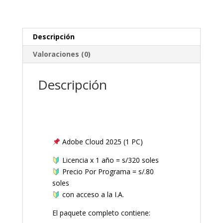
IA
cantidad
Descripción
Valoraciones (0)
Descripción
Adobe Cloud 2025 (1 PC)
Licencia x 1 año = s/320 soles
Precio Por Programa = s/.80
soles
con acceso a la I.A.
El paquete completo contiene: