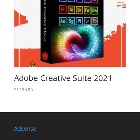
Adobe Creative Suite 2021
S/
150.00
Adsense