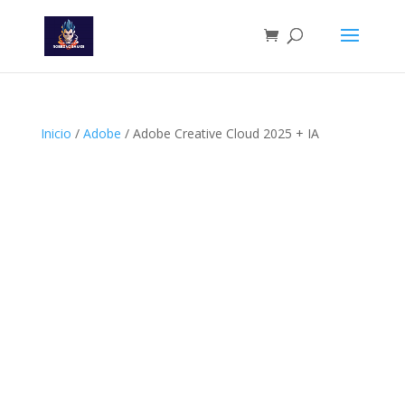
Inicio
/
Adobe
/ Adobe Creative Cloud 2025 + IA